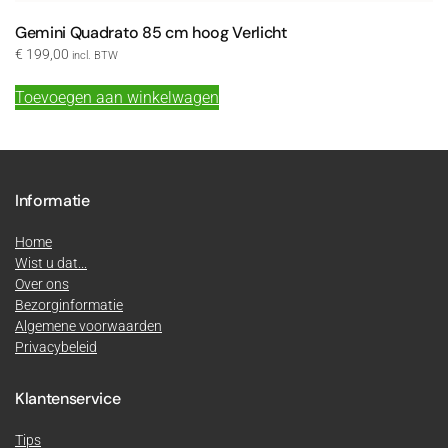
Gemini Quadrato 85 cm hoog Verlicht
€
199,00
incl. BTW
Toevoegen aan winkelwagen
Informatie
Home
Wist u dat...
Over ons
Bezorginformatie
Algemene voorwaarden
Privacybeleid
Klantenservice
Tips