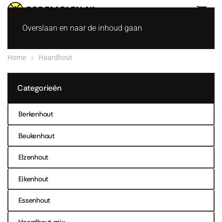
Overslaan en naar de inhoud gaan
Home
Haardhout
Categorieën
Berkenhout
Beukenhout
Elzenhout
Eikenhout
Essenhout
Haardhout mix