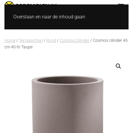
Overslaan en naar de inhoud gaan
Home
/
Terraspotten
/
Rond
/
Cosmos Cilinder
/ Cosmos cilinder 45
cm 40 ltr Taupe