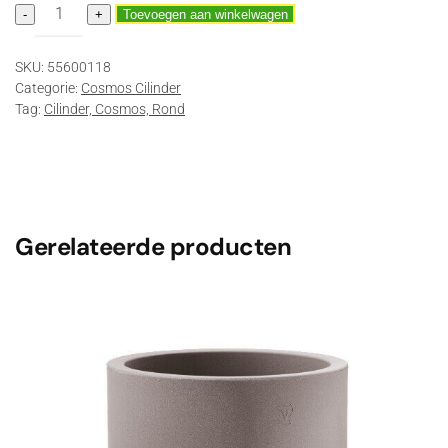
Cosmos
-
+
Toevoegen aan winkelwagen
cilinder
45
SKU:
55600118
cm
Categorie:
Cosmos Cilinder
40
Tag:
Cilinder, Cosmos, Rond
ltr
Taupe
aantal
Gerelateerde producten