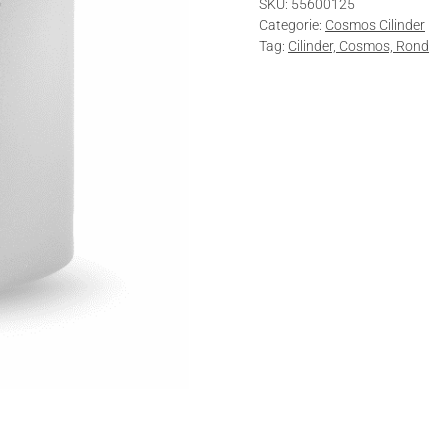
SKU:
55600125
cm
Categorie:
Cosmos Cilinder
66
Tag:
Cilinder, Cosmos, Rond
ltr
Wit
aantal