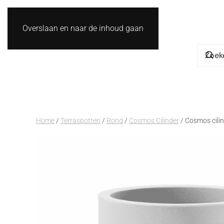
Overslaan en naar de inhoud gaan
Home
/
Terraspotten
/
Rond
/
Cosmos Cilinder
/ Cosmos cilin