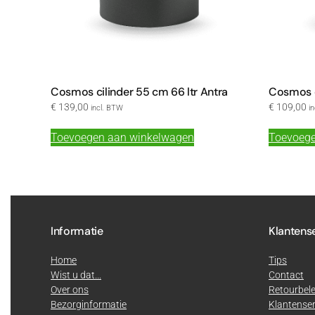
Cosmos cilinder 55 cm 66 ltr Antra
Cosmos c
€
139,00
€
109,00
incl. BTW
i
Toevoegen aan winkelwagen
Toevoege
Informatie
Klantens
Home
Tips
Wist u dat...
Contact
Over ons
Retourbele
Bezorginformatie
Klantenser