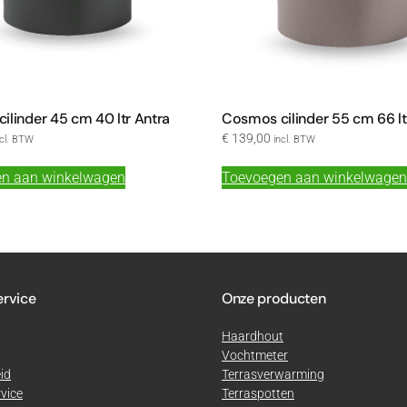
ilinder 45 cm 40 ltr Antra
Cosmos cilinder 55 cm 66 lt
€
139,00
ncl. BTW
incl. BTW
n aan winkelwagen
Toevoegen aan winkelwagen
ervice
Onze producten
Haardhout
Vochtmeter
id
Terrasverwarming
vice
Terraspotten