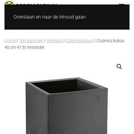
Overslaan en naar de inhoud gaan
Home
/
Terraspotten
/
Vierkant
/
Cosmos kubus
/ Cosmos kubus
45 cm 47 ltr Antraciet