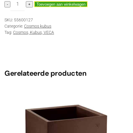
Cosmos
-
+
Toevoegen aan winkelwagen
kubus
45
SKU:
55600127
cm
Categorie:
Cosmos kubus
47
Tag:
Cosmos, Kubus, VECA
ltr
Antraciet
aantal
Gerelateerde producten