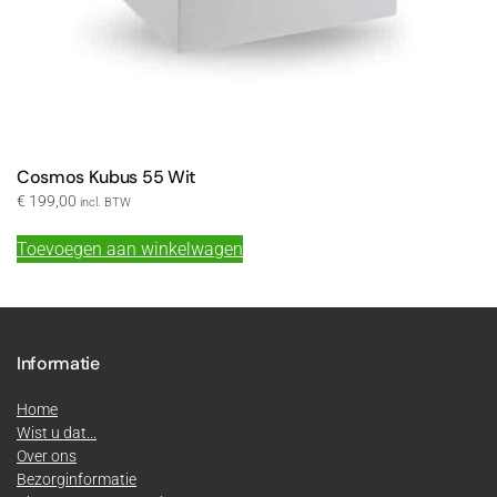
Cosmos Kubus 55 Wit
€
199,00
incl. BTW
Toevoegen aan winkelwagen
Informatie
Home
Wist u dat...
Over ons
Bezorginformatie