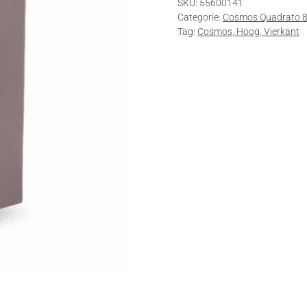
SKU:
55600141
cm
Categorie:
Cosmos Quadrato 
Taupe
Tag:
Cosmos, Hoog, Vierkant
aantal