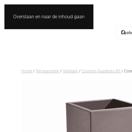
Overslaan en naar de inhoud gaan
Home
/
Terraspotten
/
Vierkant
/
Cosmos Quadrato 85
/ Cos