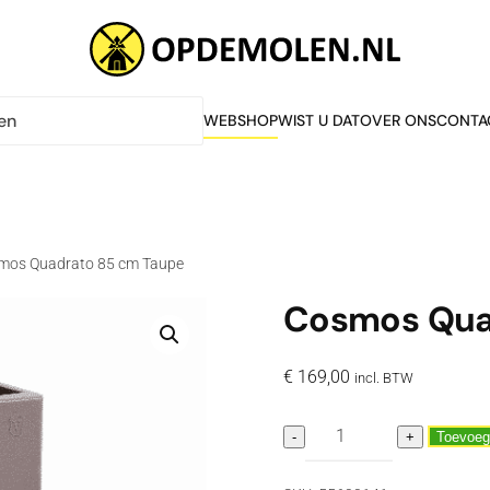
WEBSHOP
WIST U DAT
OVER ONS
CONTA
mos Quadrato 85 cm Taupe
Cosmos Qua
€
169,00
incl. BTW
Cosmos
-
+
Toevoeg
Quadrato
85