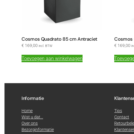
Cosmos Quadrato 85 cm Antraciet
Cosmos 
€
169,00
€
169,00
incl. BTW
i
Toevoegen aan winkelwagen
Toevoege
Informatie
Klantens
Home
Tips
Wist u dat...
Contact
Over ons
Retourbele
Bezorginformatie
Klantenser