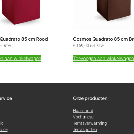
Quadrato 85 cm Rood
Cosmos Quadrato 85 cm Br
€
169,00
ncl. BTW
incl. BTW
n aan winkelwagen
Toevoegen aan winkelwagen
ervice
Onze producten
Haardhout
Vochtmeter
id
Terrasverwarming
vice
Terraspotten