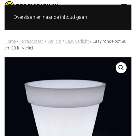
Overslaan en naar de inhoud gaan
Home
/
Terraspotten
/
Verlicht
/
Easy verlicht
/ Easy ronde pot 80
cm 58 ltr Verlich