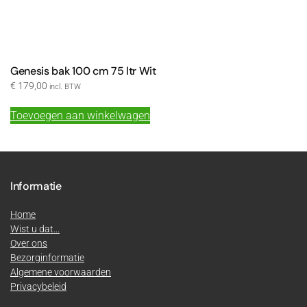
Genesis bak 100 cm 75 ltr Wit
€
179,00
incl. BTW
Toevoegen aan winkelwagen
Informatie
Home
Wist u dat...
Over ons
Bezorginformatie
Algemene voorwaarden
Privacybeleid