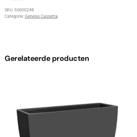
80
SKU:
55600248
cm
Categorie:
Genesis Cassetta
90
ltr
Brons
aantal
Gerelateerde producten