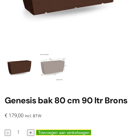
Genesis bak 80 cm 90 ltr Brons
€
179,00
incl. BTW
Genesis
-
+
Toevoegen aan winkelwagen
bak