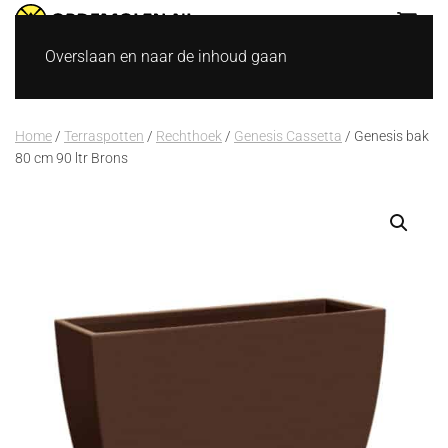
Overslaan en naar de inhoud gaan
Home
/
Terraspotten
/
Rechthoek
/
Genesis Cassetta
/ Genesis bak
80 cm 90 ltr Brons