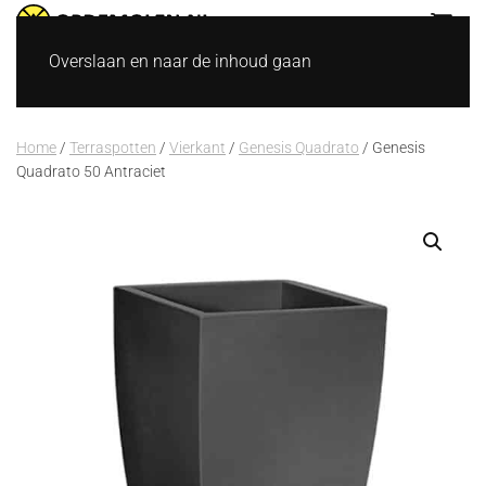
Overslaan en naar de inhoud gaan
Home
/
Terraspotten
/
Vierkant
/
Genesis Quadrato
/ Genesis
Quadrato 50 Antraciet