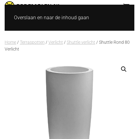
Overslaan en naar de inhoud gaan
Home
/
Terraspotten
/
Verlicht
/
Shuttle verlicht
/ Shuttle Rond 80
Verlicht