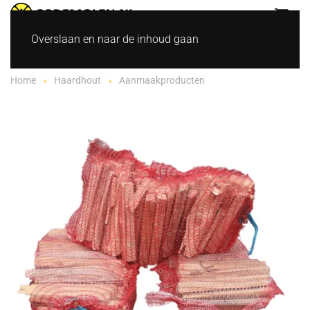
Overslaan en naar de inhoud gaan
Home
Haardhout
Aanmaakproducten