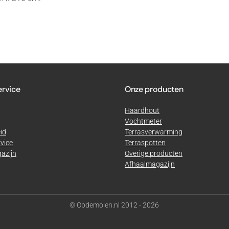
ervice
Onze producten
Haardhout
Vochtmeter
id
Terrasverwarming
vice
Terraspotten
azijn
Overige producten
Afhaalmagazijn
© Opdemolen.nl 2012 - 2026