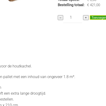
Bestelling totaal:
€
421,00
Eiken
–
+
Toevoegen
Topkwaliteit
Super
Pallet
aantal
 voor de houtkachel.
en pallet met een inhoud van ongeveer 1.8 m³.
m
t een extra lange droogtijd.
estellen.
cm x 210 cm.