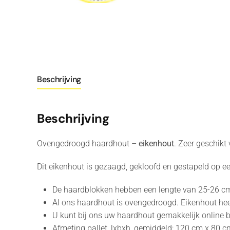
Beschrijving
Beschrijving
Ovengedroogd haardhout –
eik
enhout
. Zeer geschikt
Dit eikenhout is gezaagd, gekloofd en gestapeld op e
De haardblokken hebben een lengte van 25-26 c
Al ons haardhout is ovengedroogd. Eikenhout heef
U kunt bij ons uw haardhout gemakkelijk online b
Afmeting pallet, lxbxh, gemiddeld: 120 cm x 80 