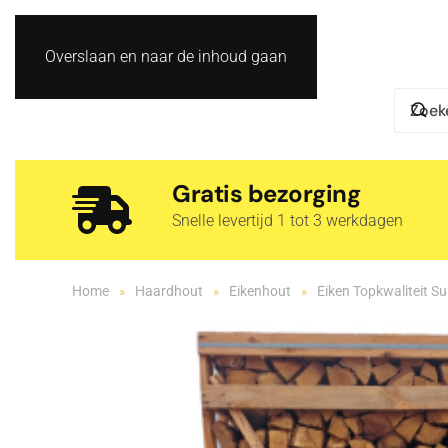
Overslaan en naar de inhoud gaan
Gratis bezorging
Snelle levertijd 1 tot 3 werkdagen
Home
Haardhout
Eikenhout
Eiken Topkwaliteit Su