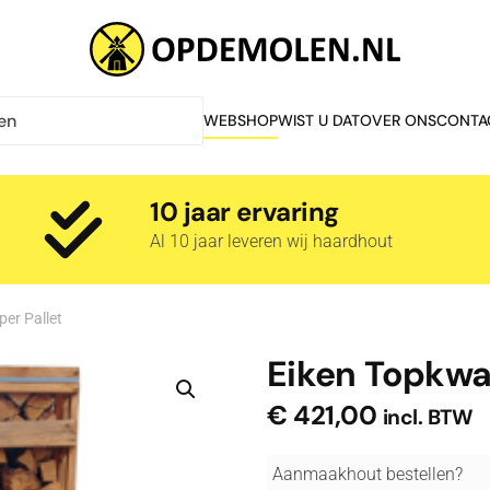
WEBSHOP
WIST U DAT
OVER ONS
CONTA
10 jaar ervaring
Al 10 jaar leveren wij haardhout
per Pallet
Eiken Topkwal
€
421,00
incl. BTW
Aanmaakhout bestellen?