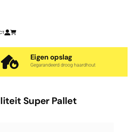
CT
Eigen opslag
Gegarandeerd droog haardhout
iteit Super Pallet