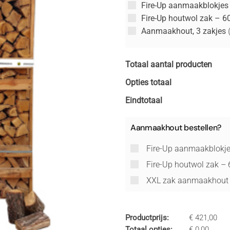
Fire-Up aanmaakblokjes
Fire-Up houtwol zak – 6
Aanmaakhout, 3 zakjes
Totaal aantal producten
Opties totaal
Eindtotaal
Aanmaakhout bestellen?
Fire-Up aanmaakblokje
Fire-Up houtwol zak –
XXL zak aanmaakhou
Productprijs:
€
421,00
Totaal opties:
€
0,00