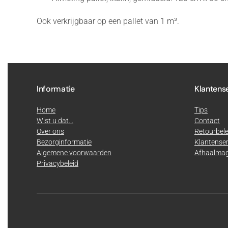
Ook verkrijgbaar op een pallet van 1 m³.
Informatie
Klantens
Home
Tips
Wist u dat...
Contact
Over ons
Retourbele
Bezorginformatie
Klantenser
Algemene voorwaarden
Afhaalmag
Privacybeleid