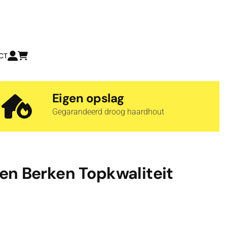
CT
Eigen opslag
Gegarandeerd droog haardhout
en Berken Topkwaliteit