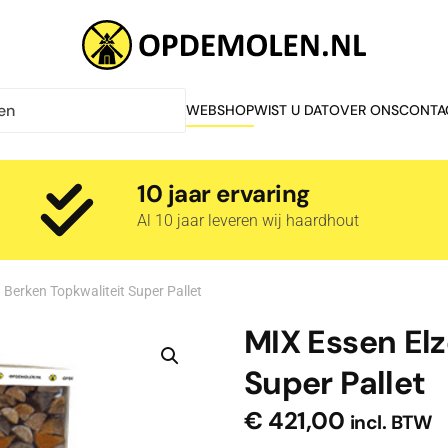
WEBSHOP
WIST U DAT
OVER ONS
CONTA
10 jaar ervaring
Al 10 jaar leveren wij haardhout
 Berken Topkwaliteit Super Pallet
MIX Essen Elz
Super Pallet
€
421,00
incl. BTW