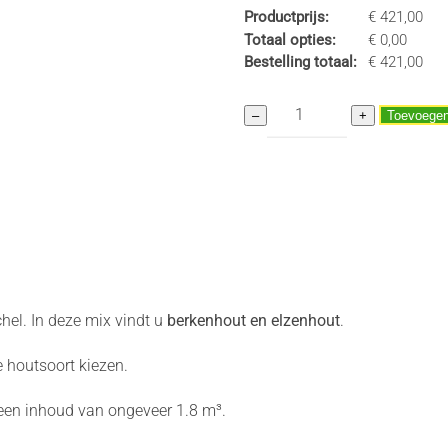
Productprijs:
€
421,00
Totaal opties:
€
0,00
Bestelling totaal:
€
421,00
MIX
–
+
Toevoegen
Essen
Elzen
Berken
Topkwaliteit
Super
Pallet
aantal
el. In deze mix vindt u
berkenhout en elzenhout
.
e houtsoort kiezen.
een inhoud van ongeveer 1.8 m³.