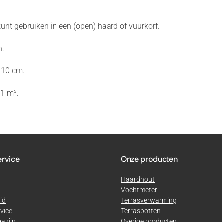
 kunt gebruiken in een (open) haard of vuurkorf.
n.
210 cm.
 1 m³.
ervice
Onze producten
Haardhout
Vochtmeter
id
Terrasverwarming
vice
Terraspotten
azijn
Overige producten