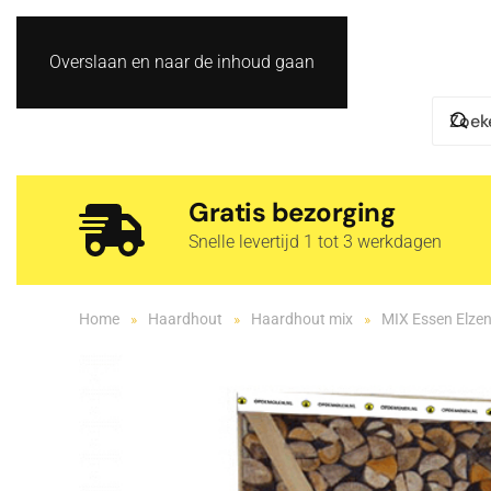
Overslaan en naar de inhoud gaan
Gratis bezorging
Snelle levertijd 1 tot 3 werkdagen
Home
Haardhout
Haardhout mix
MIX Essen Elzen