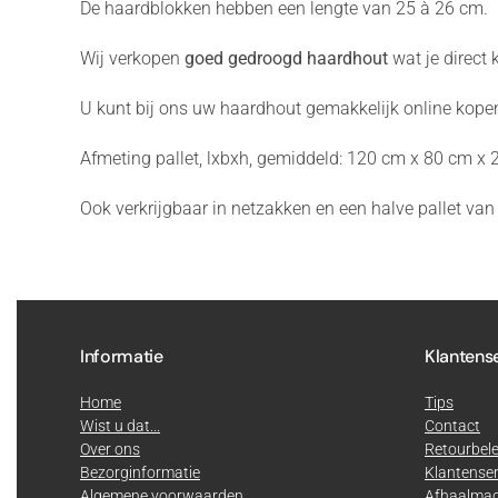
De haardblokken hebben een lengte van 25 à 26 cm.
Wij verkopen
goed gedroogd haardhout
wat je direct
U kunt bij ons uw haardhout gemakkelijk online kope
Afmeting pallet, lxbxh, gemiddeld: 120 cm x 80 cm x 
Ook verkrijgbaar in netzakken en een halve pallet van
Informatie
Klantens
Home
Tips
Wist u dat...
Contact
Over ons
Retourbele
Bezorginformatie
Klantenser
Algemene voorwaarden
Afhaalmag