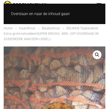
Overslaan en naar de inhoud gaan
Home
Haardhout
Beukenhout
BEUKEN Topkwaliteit
Extra grote netzakkenSUPER DROOG. 40ltr. (OP VOORRAAD IN
OUDERKERK AAN DEN IJSSEL)