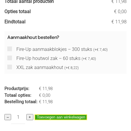
Totaal aantal producten
€ 11,98
Opties totaal
€ 0,00
Eindtotaal
€ 11,98
Aanmaakhout bestellen?
Fire-Up aanmaakblokjes – 300 stuks
(
+
€
7,40
)
Fire-Up houtwol zak – 60 stuks
(
+
€
7,40
)
XXL zak aanmaakhout
(
+
€
8,22
)
Productprijs:
€
11,98
Totaal opties:
€
0,00
Bestelling totaal:
€
11,98
BEUKEN
–
+
Toevoegen aan winkelwagen
Topkwaliteit
Extra