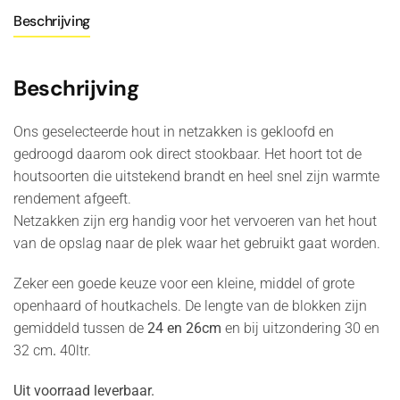
grote
Beschrijving
netzakkenSUPER
DROOG.
40ltr.
Beschrijving
(OP
VOORRAAD
Ons geselecteerde hout in netzakken is gekloofd en
IN
gedroogd daarom ook direct stookbaar. Het hoort tot de
OUDERKERK
houtsoorten die uitstekend brandt en heel snel zijn warmte
AAN
rendement afgeeft.
DEN
Netzakken zijn erg handig voor het vervoeren van het hout
IJSSEL)
van de opslag naar de plek waar het gebruikt gaat worden.
aantal
Zeker een goede keuze voor een kleine, middel of grote
openhaard of houtkachels. De lengte van de blokken zijn
gemiddeld tussen de
24 en 26cm
en bij uitzondering 30 en
32 cm
.
40ltr.
Uit voorraad leverbaar.