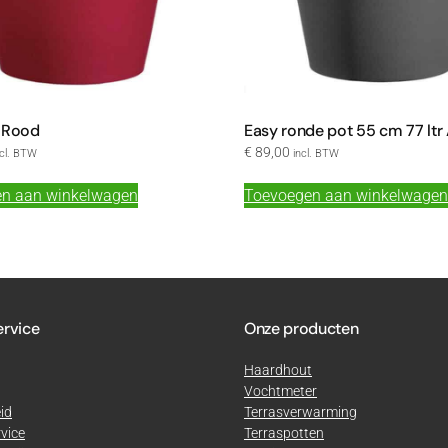
 Rood
Easy ronde pot 55 cm 77 ltr
€
89,00
ncl. BTW
incl. BTW
n aan winkelwagen
Toevoegen aan winkelwagen
ervice
Onze producten
Haardhout
Vochtmeter
id
Terrasverwarming
vice
Terraspotten