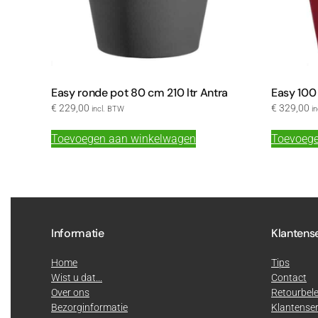
Easy ronde pot 80 cm 210 ltr Antra
Easy 100
€
229,00
€
329,00
incl. BTW
i
Toevoegen aan winkelwagen
Toevoege
Informatie
Klantens
Home
Tips
Wist u dat...
Contact
Over ons
Retourbele
Bezorginformatie
Klantenser