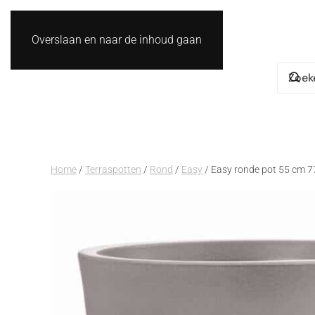
Overslaan en naar de inhoud gaan
Home
/
Terraspotten
/
Rond
/
Easy
/ Easy ronde pot 55 cm 77