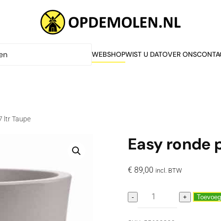
WEBSHOP
WIST U DAT
OVER ONS
CONTA
 ltr Taupe
Easy ronde p
€
89,00
incl. BTW
Easy
-
+
Toevoeg
ronde
pot