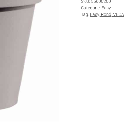
SKU:
55600200
55
Categorie:
Easy
cm
Tag:
Easy, Rond, VECA
77
ltr
Taupe
aantal