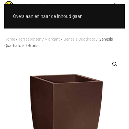
Overslaan en naar de inhoud gaan
Home
/
Terraspotten
/
Vierkant
/
Genesis Quadrato
/ Genesis
Quadrato 50 Brons