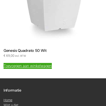
Genesis Quadrato 50 Wit
€
69,00
incl. BTW
Toevoegen aan winkelwagen
Informatie
Home
Wist u dat...