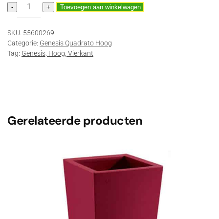
Genesis
-
+
Toevoegen aan winkelwagen
Quadrato
85
SKU:
55600269
cm
Categorie:
Genesis Quadrato Hoog
hoog
Tag:
Genesis, Hoog, Vierkant
Antra
aantal
Gerelateerde producten