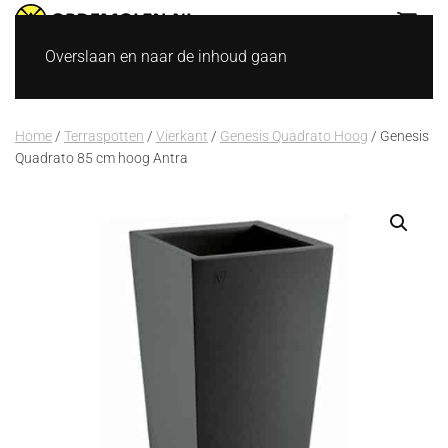
Overslaan en naar de inhoud gaan
Home
/
Terraspotten
/
Vierkant
/
Genesis Quadrato Hoog
/ Genesis
Quadrato 85 cm hoog Antra