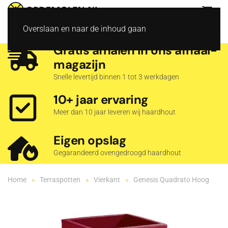
Overslaan en naar de inhoud gaan
Gratis afhalen in ons afhaal­
magazijn
Snelle levertijd binnen 1 tot 3 werkdagen
10+ jaar ervaring
Meer dan 10 jaar leveren wij haardhout
Eigen opslag
Gegarandeerd ovengedroogd haardhout
Home
Terraspotten
Vierkant
Genesis Quadrato Hoog