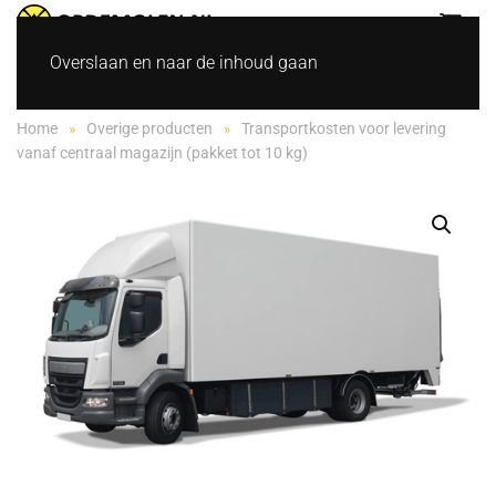
Overslaan en naar de inhoud gaan
Home
Overige producten
Transportkosten voor levering
vanaf centraal magazijn (pakket tot 10 kg)