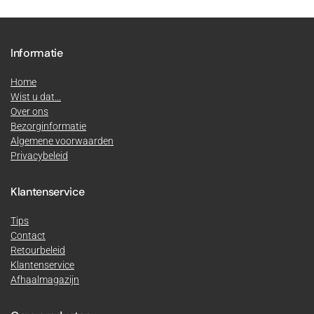
aantal
Informatie
Home
Wist u dat...
Over ons
Bezorginformatie
Algemene voorwaarden
Privacybeleid
Klantenservice
Tips
Contact
Retourbeleid
Klantenservice
Afhaalmagazijn