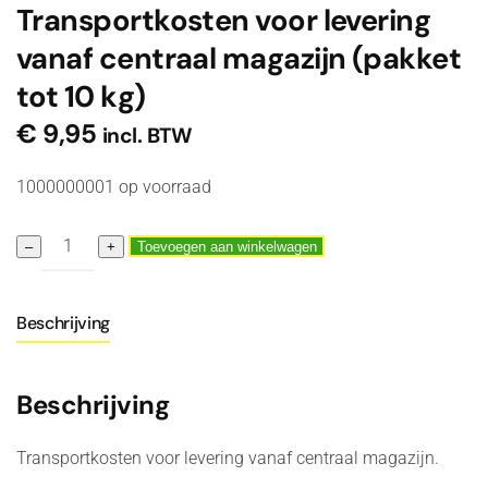
Transportkosten voor levering
vanaf centraal magazijn (pakket
tot 10 kg)
€
9,95
incl. BTW
1000000001 op voorraad
Transportkosten
–
+
Toevoegen aan winkelwagen
voor
levering
vanaf
Beschrijving
centraal
magazijn
(pakket
Beschrijving
tot
10
Transportkosten voor levering vanaf centraal magazijn.
kg)