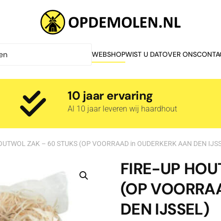
WEBSHOP
WIST U DAT
OVER ONS
CONTA
10 jaar ervaring
Al 10 jaar leveren wij haardhout
OUTWOL ZAK – 60 STUKS (OP VOORRAAD in OUDERKERK AAN DEN IJS
FIRE-UP HOU
(OP VOORRA
DEN IJSSEL)