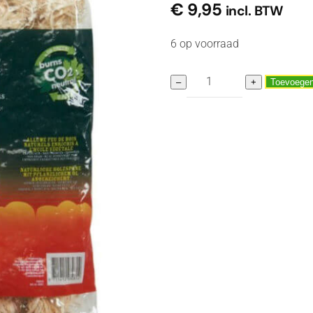
€
9,95
incl. BTW
6 op voorraad
FIRE-
–
+
Toevoegen
UP
HOUTWOL
ZAK
–
60
STUKS
(OP
VOORRAAD
in
OUDERKERK
AAN
DEN
IJSSEL)