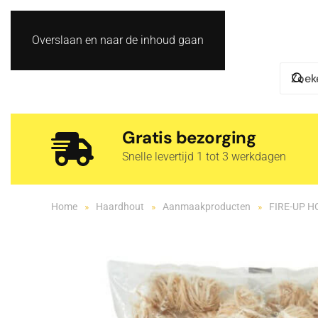
Overslaan en naar de inhoud gaan
Gratis bezorging
Snelle levertijd 1 tot 3 werkdagen
Home
Haardhout
Aanmaakproducten
FIRE-UP H