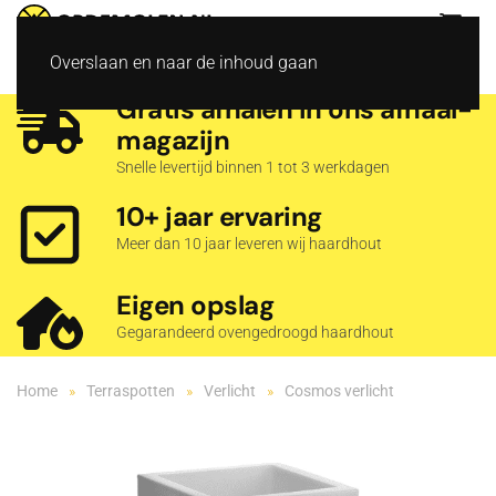
Overslaan en naar de inhoud gaan
Gratis afhalen in ons afhaal­
magazijn
Snelle levertijd binnen 1 tot 3 werkdagen
10+ jaar ervaring
Meer dan 10 jaar leveren wij haardhout
Eigen opslag
Gegarandeerd ovengedroogd haardhout
Home
Terraspotten
Verlicht
Cosmos verlicht