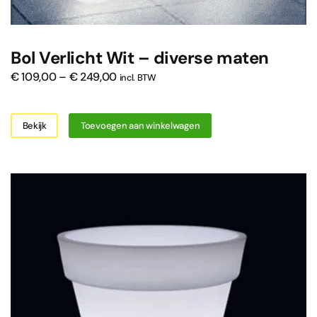
Bol Verlicht Wit – diverse maten
Prijsklasse:
€
109,00
–
€
249,00
incl. BTW
€ 109,00
tot
€ 249,00
Bekijk
Toevoegen aan winkelwagen