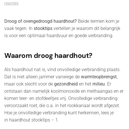
op
reacties
Haardhout
Stooktips
–
Droog of ovengedroogd haardhout?
Beide termen kom je
Droog
vaak tegen. In
stooktips
vertellen je waarom dit belangrijk
of
is voor een optimaal haardvuur en goede verbranding.
ovengedroogd
haardhout
Waarom droog haardhout?
Als haardhout nat is, vind onvolledige verbranding plaats.
Dat is niet alleen jammer vanwege de
warmteopbrengst
,
maar ook slecht voor de
gezondheid
en het
milieu
. Er
ontstaan dan namelijk koolmonoxide en methaangas en er
komen teer- en stofdeeltjes vrij. Onvolledige verbranding
veroorzaakt roet, die o.a. in het rookkanaal wordt afgezet.
Hoe je onvolledige verbranding kunt herkennen, lees je
in haardhout stooktips – 1.