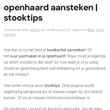
openhaard aansteken |
stooktips
Geschreven door
admin
op
14 februari 2024
. Gepost in
Blog
.
Geen
op
reacties
Houtkachel
of
openhaard
Hoe kun je nu het best je
houtkachel aansteken
? Of
aansteken
het
vuur aanmaken in je openhaard
? Waar moet je eigenlijk
|
op letten voordat je dat doet? En hoe weet je of je veilig
stooktips
stookt en goed bezig bent met betrekking tot je gezondheid
en het millieu?
Hier onder vind je onze
stooktips
. Deze pagina wordt
regelmatig aangevuld als er nieuwe vragen bij ons terecht
komen. Of als er nieuwe informatie beschikbaar is.
De stookstips zijn kort en krachtig gehouden. Via de links