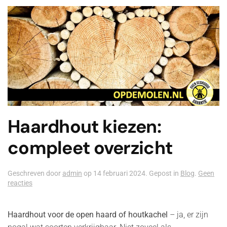
Haardhout kiezen:
compleet overzicht
Geschreven door
admin
op
14 februari 2024
. Gepost in
Blog
.
Geen
op
reacties
Haardhout
kiezen:
compleet
Haardhout
voor de open haard of houtkachel
– ja, er zijn
overzicht