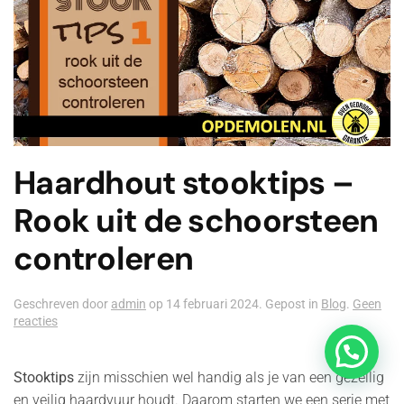
Haardhout stooktips –
Rook uit de schoorsteen
controleren
Geschreven door
admin
op
14 februari 2024
. Gepost in
Blog
.
Geen
op
reacties
Haardhout
stooktips
–
Stooktips
zijn misschien wel handig als je van een gezellig
Rook
en veilig haardvuur houdt. Daarom starten we een serie met