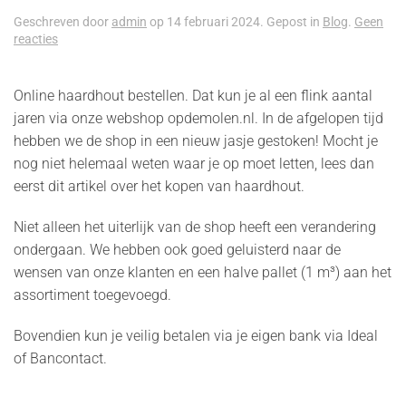
Geschreven door
admin
op
14 februari 2024
. Gepost in
Blog
.
Geen
op
reacties
Haardhout
online
bestellen
Online haardhout bestellen. Dat kun je al een flink aantal
jaren via onze webshop opdemolen.nl. In de afgelopen tijd
hebben we de shop in een nieuw jasje gestoken! Mocht je
nog niet helemaal weten waar je op moet letten, lees dan
eerst dit artikel over het kopen van haardhout.
Niet alleen het uiterlijk van de shop heeft een verandering
ondergaan. We hebben ook goed geluisterd naar de
wensen van onze klanten en een halve pallet (1 m³) aan het
assortiment toegevoegd.
Bovendien kun je veilig betalen via je eigen bank via Ideal
of Bancontact.