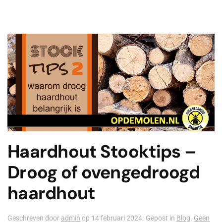
Haardhout Stooktips –
Droog of ovengedroogd
haardhout
Geschreven door
admin
op
14 februari 2024
. Gepost in
Blog
.
Geen