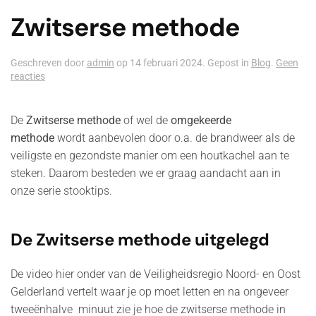
Zwitserse methode
Geschreven door
admin
op
14 februari 2024
. Gepost in
Blog
.
Geen
op
reacties
Zwitserse
methode
De
Zwitserse methode
of wel de
omgekeerde
methode
wordt aanbevolen door o.a. de brandweer als de
veiligste en gezondste manier om een houtkachel aan te
steken. Daarom besteden we er graag aandacht aan in
onze serie stooktips.
De Zwitserse methode uitgelegd
De video hier onder van de Veiligheidsregio Noord- en Oost
Gelderland vertelt waar je op moet letten en na ongeveer
tweeënhalve minuut zie je hoe de zwitserse methode in